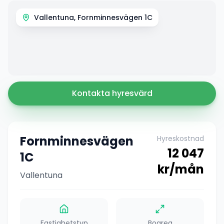
Vallentuna, Fornminnesvägen 1C
Kontakta hyresvärd
Fornminnesvägen
Hyreskostnad
12 047
1C
kr/mån
Vallentuna
Fastighetstyp
Boarea