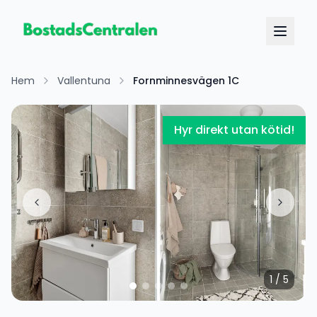
Hem
Vallentuna
Fornminnesvägen 1C
Hyr direkt utan kötid!
1
/
5