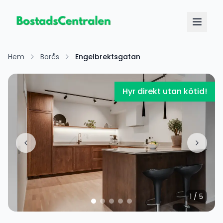
Hem
Borås
Engelbrektsgatan
Hyr direkt utan kötid!
1
/
5