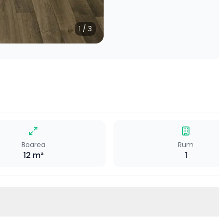
1
/
3
Boarea
Rum
12
m²
1