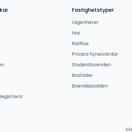
kar
Fastighetstyper
Lägenheter
Hus
Radhus
Privata hyresvärdar
en
Studentboenden
Bostäder
Boendepodden
Registrera
Si