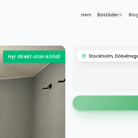
Hem
Bostäder
Blo
Hyr direkt utan kötid!
Stockholm, Döbelnsg