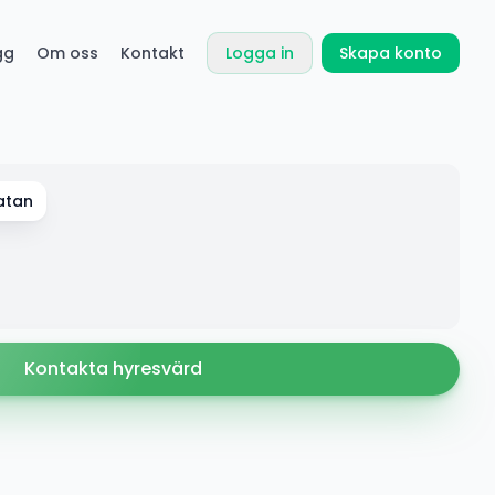
gg
Om oss
Kontakt
Logga in
Skapa konto
atan
Kontakta hyresvärd