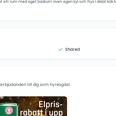
t ett rum med eget badrum även egen kyl och frys i delat kök M
Shared
rbjudanden till dig som hyresgäst.