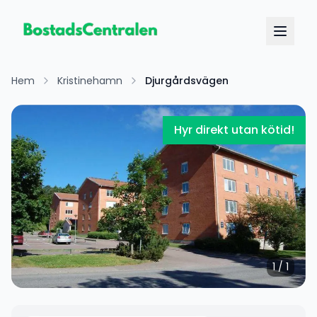
Hem
Kristinehamn
Djurgårdsvägen
Hyr direkt utan kötid!
1
/
1