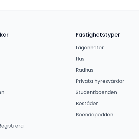
kar
Fastighetstyper
Lägenheter
Hus
Radhus
Privata hyresvärdar
en
Studentboenden
Bostäder
Boendepodden
Registrera