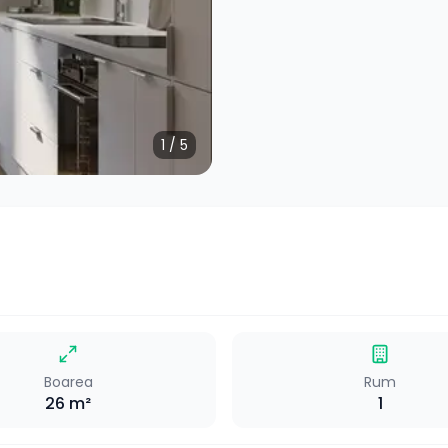
1
/
5
Boarea
Rum
26
m²
1