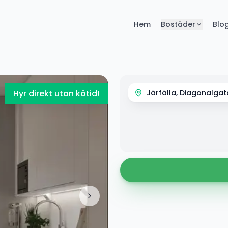
Hem
Bostäder
Blo
Hyr direkt utan kötid!
Järfälla, Diagonalgat