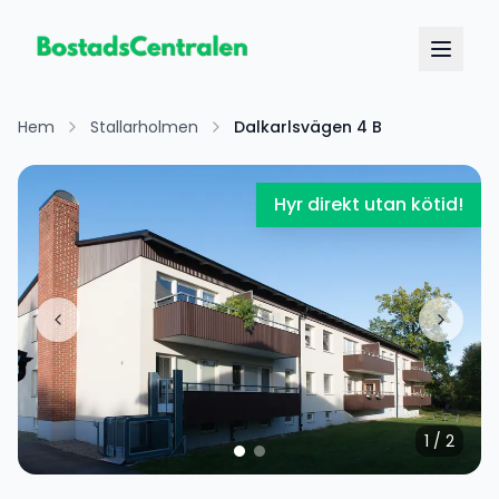
Hem
Stallarholmen
Dalkarlsvägen 4 B
Hyr direkt utan kötid!
1
/
2