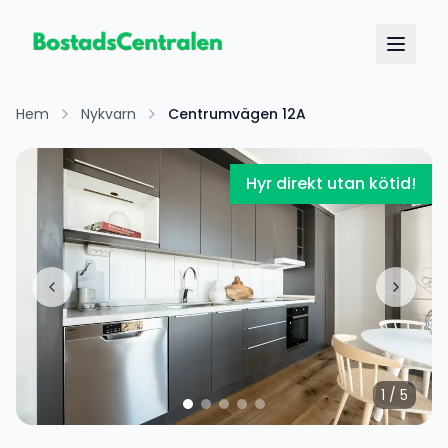
Hem
Nykvarn
Centrumvägen 12A
Hyr direkt utan kötid!
1
/
5