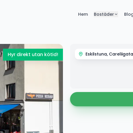
Hem
Bostäder
Blo
Hyr direkt utan kötid!
Eskilstuna, Careliigat