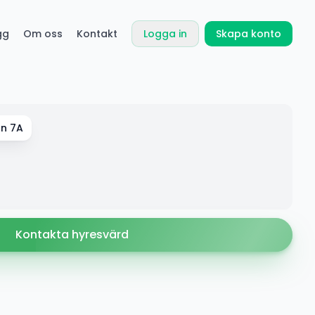
gg
Om oss
Kontakt
Logga in
Skapa konto
an 7A
Kontakta hyresvärd