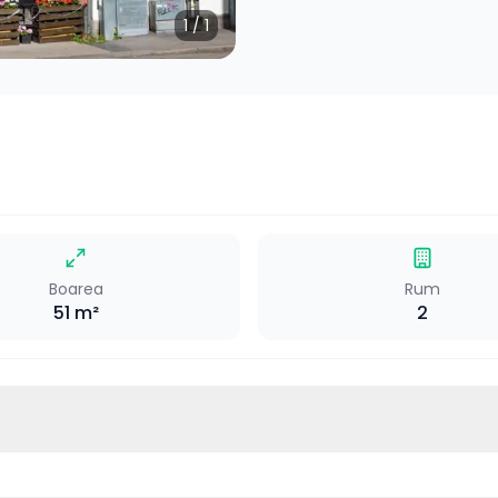
1
/
1
Boarea
Rum
51
m²
2