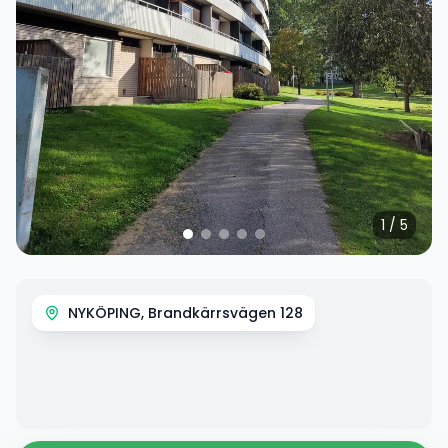
1
/
5
NYKÖPING, Brandkärrsvägen 128