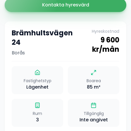
Kontakta hyresvärd
Brämhultsvägen
Hyreskostnad
9 600
24
kr/mån
Borås
Fastighetstyp
Boarea
Lägenhet
85
m²
Rum
Tillgänglig
3
Inte angivet