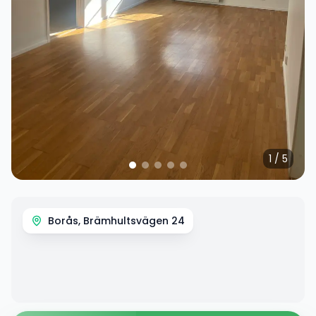
1
/
5
Borås, Brämhultsvägen 24