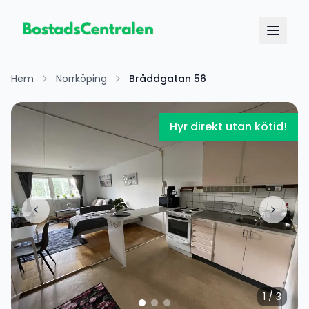
Hem
Norrköping
Bråddgatan 56
Hyr direkt utan kötid!
1
/
3