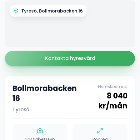
Tyresö, Bollmorabacken 16
Kontakta hyresvärd
Bollmorabacken
Hyreskostnad
8 040
16
kr/mån
Tyresö
Fastighetstyp
Boarea