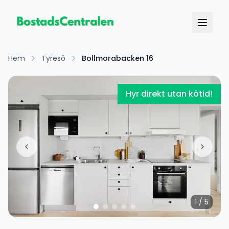
Hem
Tyresö
Bollmorabacken 16
Hyr direkt utan kötid!
1
/
5