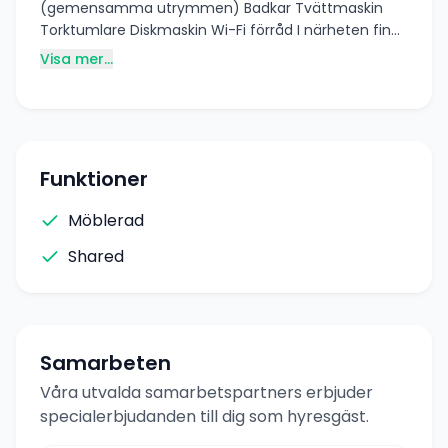
(gemensamma utrymmen) Badkar Tvättmaskin
Torktumlare Diskmaskin Wi-Fi förråd I närheten finns
det vårdcentral, Hemköp, Ica, klädaffärer och flera
Visa mer...
andra butiker (ca.160butiker) gratis parkering på
gatan, tunnelbanan (gröna linje) och pendeltåg
Farsta strand bussar osv. Deposition tillkommer.
Rummet är tillgängligt. Maila gärna för mer info. Eller
skicka ett sms.
Funktioner
Möblerad
Shared
Samarbeten
Våra utvalda samarbetspartners erbjuder
specialerbjudanden till dig som hyresgäst.