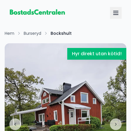
Hem
Burseryd
Bockshult
Hyr direkt utan kötid!