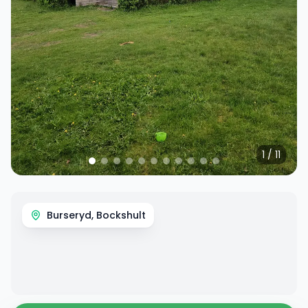
1
/
11
Burseryd, Bockshult