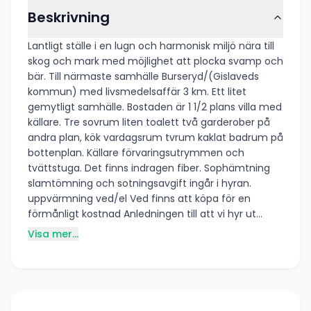
Beskrivning
Lantligt ställe i en lugn och harmonisk miljö nära till
skog och mark med möjlighet att plocka svamp och
bär. Till närmaste samhälle Burseryd/(Gislaveds
kommun) med livsmedelsaffär 3 km. Ett litet
gemytligt samhälle. Bostaden är 1 1/2 plans villa med
källare. Tre sovrum liten toalett två garderober på
andra plan, kök vardagsrum tvrum kaklat badrum på
bottenplan. Källare förvaringsutrymmen och
tvättstuga. Det finns indragen fiber. Sophämtning
slamtömning och sotningsavgift ingår i hyran.
uppvärmning ved/el Ved finns att köpa för en
förmånligt kostnad Anledningen till att vi hyr ut
vårat hus är att andra ska få känsla av att hur
Visa mer...
fantastiskt det är att få leva nära naturen.