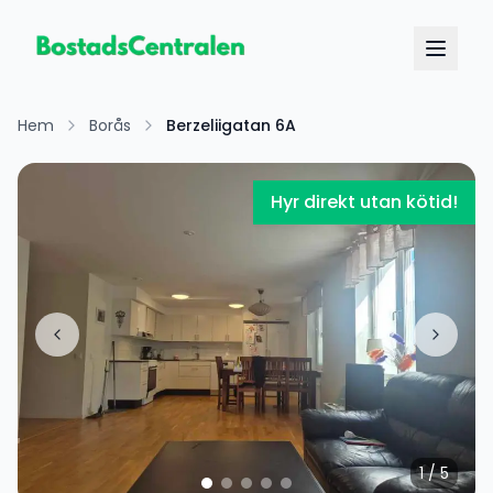
Hem
Borås
Berzeliigatan 6A
Hyr direkt utan kötid!
1
/
5