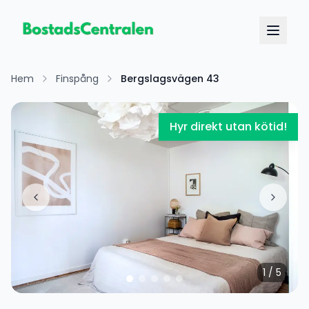
Hem
Finspång
Bergslagsvägen 43
Hyr direkt utan kötid!
1
/
5