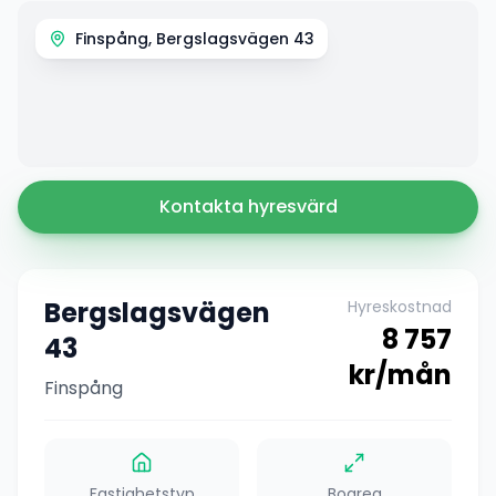
Finspång, Bergslagsvägen 43
Kontakta hyresvärd
Bergslagsvägen
Hyreskostnad
8 757
43
kr/mån
Finspång
Fastighetstyp
Boarea