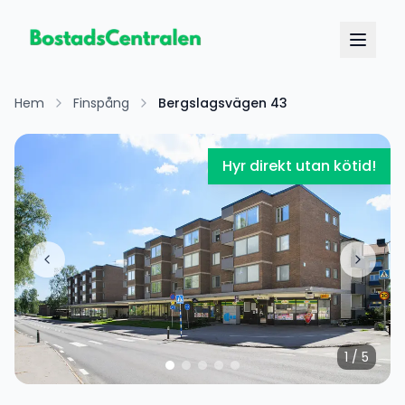
Hem
Finspång
Bergslagsvägen 43
Hyr direkt utan kötid!
1
/
5