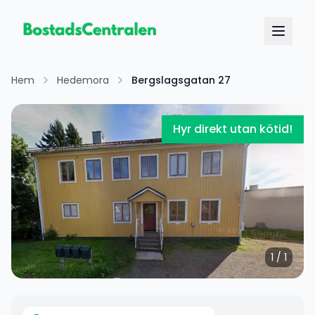
Hem
Hedemora
Bergslagsgatan 27
Hyr direkt utan kötid!
1
/
1