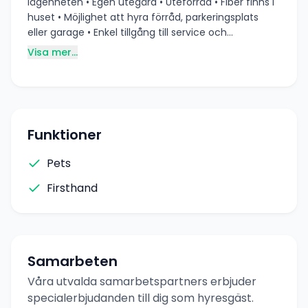
lägenheten • Egen utegård • Uteförråd • Fiber finns i
huset • Möjlighet att hyra förråd, parkeringsplats
eller garage • Enkel tillgång till service och
kommunikationer Kontakta oss idag för mer
Visa mer...
information eller för att boka visning!
Funktioner
Pets
Firsthand
Samarbeten
Våra utvalda samarbetspartners erbjuder
specialerbjudanden till dig som hyresgäst.