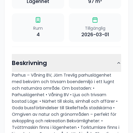
Lägenhet
97
m²
Rum
Tillgänglig
4
2026-03-01
Beskrivning
Parhus – Våning BV, Jörn Trevlig parhuslägenhet
med bekväm och trivsam boendemiljö i ett lugnt
och naturnära område. Om bostaden: •
Parhuslägenhet • Våning BV • Ljus och trivsam
bostad Läge: • Närhet till skola, simhall och affärer •
Goda bussförbindelser till Skellefteås stadskärna •
Omgiven av natur och grönområden – perfekt för
avkoppling och rekreation Bekvämligheter: •
Tvättmaskin finns i lägenheten • Torktumlare finns i