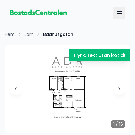
Hem
Jörn
Badhusgatan
Hyr direkt utan kötid!
1
/
16