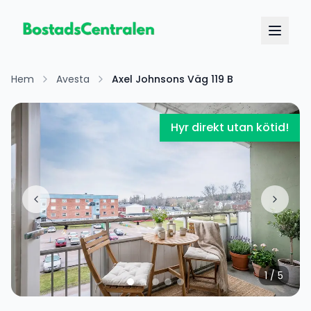
Hem
Avesta
Axel Johnsons Väg 119 B
Hyr direkt utan kötid!
1
/
5