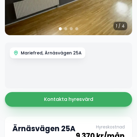
1
/
4
Mariefred, Ärnäsvägen 25A
Kontakta hyresvärd
Ärnäsvägen 25A
Hyreskostnad
9 370
kr/mån