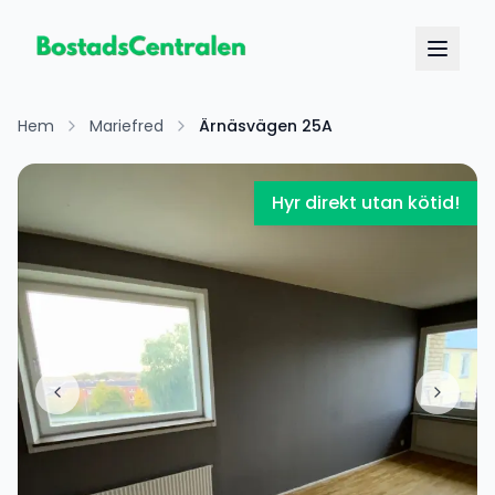
Hem
Mariefred
Ärnäsvägen 25A
Hyr direkt utan kötid!