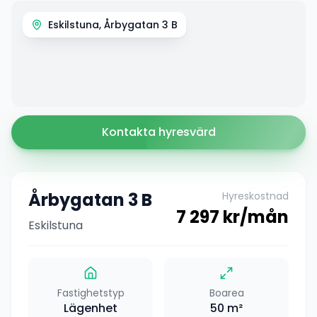
Eskilstuna, Årbygatan 3 B
Kontakta hyresvärd
Årbygatan 3 B
Hyreskostnad
7 297
kr/mån
Eskilstuna
Fastighetstyp
Boarea
Lägenhet
50
m²