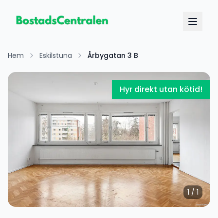
Hem
Eskilstuna
Årbygatan 3 B
Hyr direkt utan kötid!
1
/
1