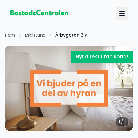
Hem
Eskilstuna
Årbygatan 3 A
Hyr direkt utan kötid!
1
/
1