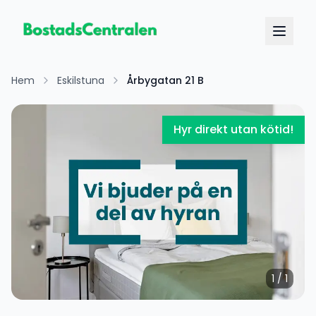
Hem
Eskilstuna
Årbygatan 21 B
Hyr direkt utan kötid!
1
/
1