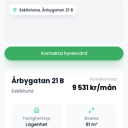
Eskilstuna, Årbygatan 21 B
Kontakta hyresvärd
Årbygatan 21 B
Hyreskostnad
9 531
kr/mån
Eskilstuna
Fastighetstyp
Boarea
Lägenhet
81
m²